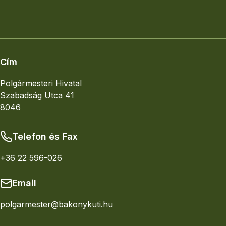
Elhelyezkedés
Nagyobb térkép
Cím
Polgármesteri Hivatal
Szabadság Utca 41
8046
Telefon és Fax
+36 22 596-026
Email
polgarmester@bakonykuti.hu