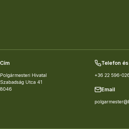
ErdeiVándor
,
BringásVándor
,
V
Bõvebb információért látogas
Vándotábor bemutató
ITT
Cím
Telefon és
Polgármesteri Hivatal
+36 22 596-02
Szabadság Utca 41
8046
Email
polgarmester@