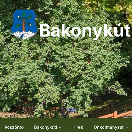
Bakonykút
Köszöntő
Bakonykúti
Hírek
Önkormányzat