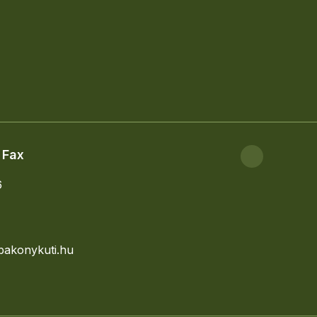
íziVándor
,
Zarándoktábor
son el a honlapra:
https://vandortabor.hu/
 Fax
6
bakonykuti.hu