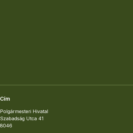
24
25
26
27
28
29
30
31
1
2
3
4
5
6
Elhelyezkedés
Nagyobb térkép
Cím
Polgármesteri Hivatal
Szabadság Utca 41
8046