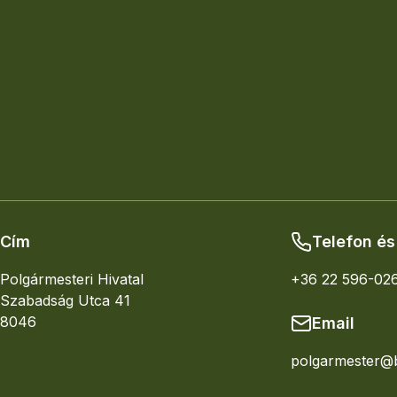
Fürtös holdruta
Több mint 200 madárfaj figyelhető meg, közülük
A Burok-völgy különlegessége, hogy Magyarország 
megmaradt természetes erdeje. Ez a terület lehetős
folyamatainak tanulmányozására.
Cím
Telefon és
Polgármesteri Hivatal
+36 22 596-02
Szabadság Utca 41
8046
Email
polgarmester@