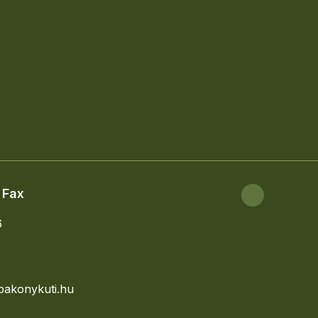
 soknak fészkelőhelyet biztosít a völgy.
egyik egyedülállóan ősi állapotban
éget nyújt a természet regenerációs
 Fax
6
bakonykuti.hu