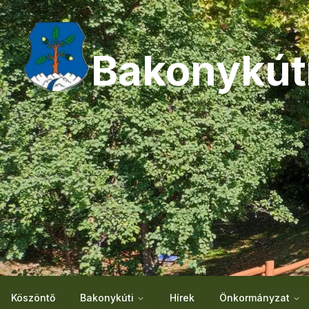
Bakonykút
Köszöntő
Bakonykúti
Hírek
Önkormányzat